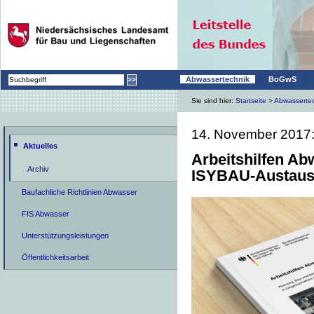
|
|
Abwassertechnik
BoGwS
Sie sind hier:
Startseite
>
Abwasserte
14. November 2017
Aktuelles
Arbeitshilfen Ab
Archiv
ISYBAU-Austaus
Baufachliche Richtlinien Abwasser
FIS Abwasser
Unterstützungsleistungen
Öffentlichkeitsarbeit