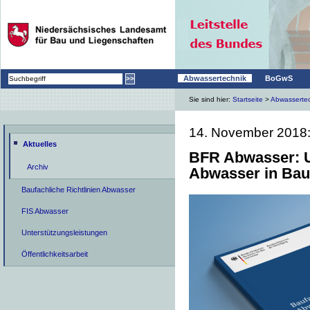
|
|
Abwassertechnik
BoGwS
Sie sind hier:
Startseite
>
Abwasserte
14. November 2018
Aktuelles
BFR Abwasser: U
Archiv
Abwasser in Bauf
Baufachliche Richtlinien Abwasser
FIS Abwasser
Unterstützungsleistungen
Öffentlichkeitsarbeit