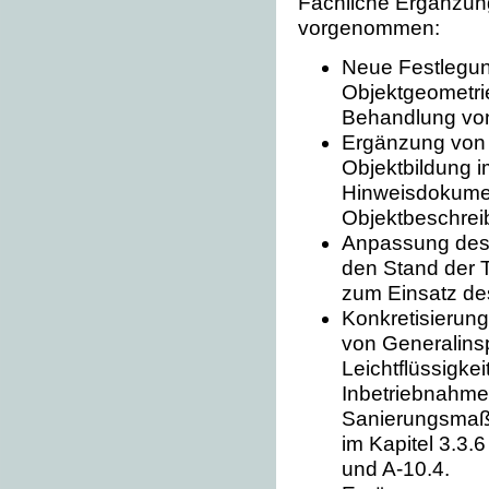
Fachliche Ergänzun
vorgenommen:
Neue Festlegun
Objektgeometri
Behandlung vo
Ergänzung von 
Objektbildung 
Hinweisdokumen
Objektbeschrei
Anpassung des 
den Stand der 
zum Einsatz de
Konkretisierung
von Generalins
Leichtflüssigke
Inbetriebnahme
Sanierungsmaß
im Kapitel 3.3.
und A-10.4.