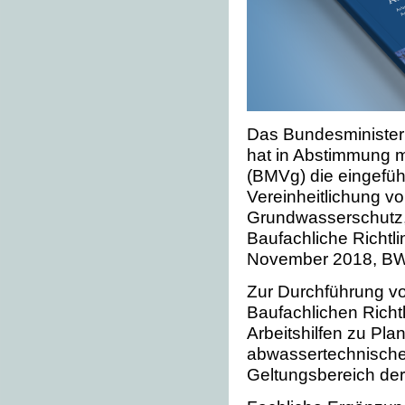
Das Bundesministeri
hat in Abstimmung m
(BMVg) die eingefüh
Vereinheitlichung v
Grundwasserschutz,
Baufachliche Richtl
November 2018, BW 
Zur Durchführung v
Baufachlichen Richt
Arbeitshilfen zu Pl
abwassertechnische
Geltungsbereich d