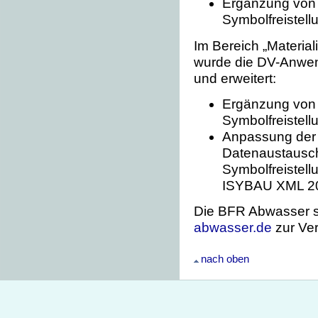
Ergänzung von
Symbolfreistell
Im Bereich „Material
wurde die DV-Anwend
und erweitert:
Ergänzung von 
Symbolfreistell
Anpassung der D
Datenaustausch
Symbolfreistell
ISYBAU XML 2
Die BFR Abwasser st
abwasser.de
zur Ve
nach oben