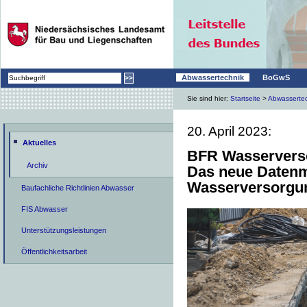
|
|
Abwassertechnik
BoGwS
Sie sind hier:
Startseite
>
Abwasserte
20. April 2023:
Aktuelles
BFR Wasservers
Archiv
Das neue Datenm
Wasserversorgu
Baufachliche Richtlinien Abwasser
FIS Abwasser
Unterstützungsleistungen
Öffentlichkeitsarbeit