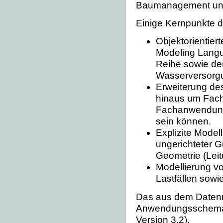
Baumanagement und
Einige Kernpunkte d
Objektorientiert
Modeling Langu
Reihe sowie de
Wasserversorg
Erweiterung de
hinaus um Fach
Fachanwendung
sein können.
Explizite Model
ungerichteter G
Geometrie (Leit
Modellierung vo
Lastfällen sow
Das aus dem Datenmo
Anwendungsschem
Version 3.2).