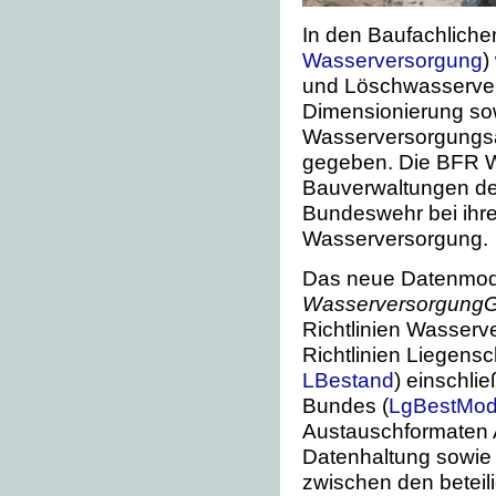
In den Baufachliche
Wasserversorgung
)
und Löschwasserver
Dimensionierung so
Wasserversorgungsa
gegeben. Die BFR W
Bauverwaltungen de
Bundeswehr bei ihre
Wasserversorgung.
Das neue Datenmode
Wasserversorgung
Richtlinien Wasserv
Richtlinien Liegens
LBestand
) einschli
Bundes (
LgBestMo
Austauschformaten 
Datenhaltung sowie
zwischen den beteil