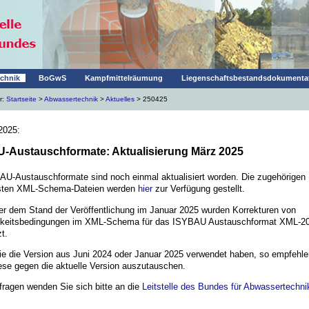
|
|
|
chnik
BoGwS
Kampfmittelräumung
Liegenschaftsbestandsdokumenta
r:
Startseite
>
Abwassertechnik
>
Aktuelles
> 250425
 2025:
-Austauschformate: Aktualisierung März 2025
AU-Austauschfor
mate sind noch einmal aktualisiert worden. Die zugehörigen
sten XML-Schema-Dateien werden
hier
zur Verfügung gestellt.
r dem Stand der Veröffentlichung im Januar 2025 wurden Korrekturen von
gkeitsbedingungen im XML-Schema für das ISYBAU Austauschformat XML-2
t.
ie die Version aus Juni 2024 oder Januar 2025 verwendet haben, so empfehle
ese gegen die aktuelle Version auszutauschen.
fragen wenden Sie sich bitte an die
Leitstelle des Bundes für Abwassertechni