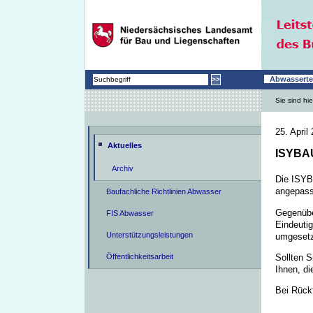
Abwasserte
Sie sind hie
25. April
Aktuelles
ISYBAU
Archiv
Die ISYB
angepas
Baufachliche Richtlinien Abwasser
Gegenübe
FIS Abwasser
Eindeuti
Unterstützungsleistungen
umgesetz
Sollten S
Öffentlichkeitsarbeit
Ihnen, di
Bei Rück