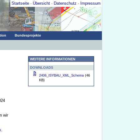
Startseite
·
Übersicht
·
Datenschutz
·
Impressum
|
|
tion
Bundesprojekte
WEITERE INFORMATIONEN
DOWNLOADS
2406_ISYBAU_XML_Schema
(46
KB)
024
n wir
k
.