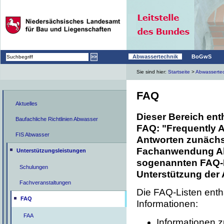
|
|
Abwassertechnik
BoGwS
Sie sind hier:
Startseite
>
Abwasserte
FAQ
Aktuelles
Dieser Bereich ent
Baufachliche Richtlinien Abwasser
FAQ: "Frequently 
FIS Abwasser
Antworten zunäch
Fachanwendung Ab
Unterstützungsleistungen
sogenannten FAQ-L
Schulungen
Unterstützung der
Fachveranstaltungen
Die FAQ-Listen enth
FAQ
Informationen:
FAA
Informationen 